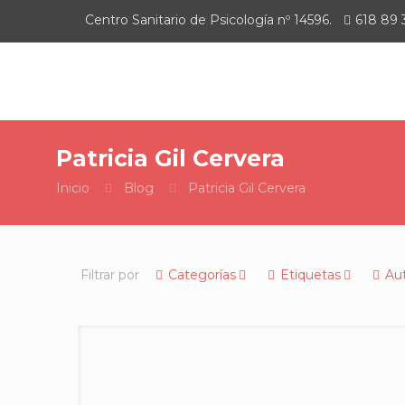
Centro Sanitario de Psicología nº 14596.
618 89 
Patricia Gil Cervera
Inicio
Blog
Patricia Gil Cervera
Filtrar por
Categorías
Etiquetas
Au