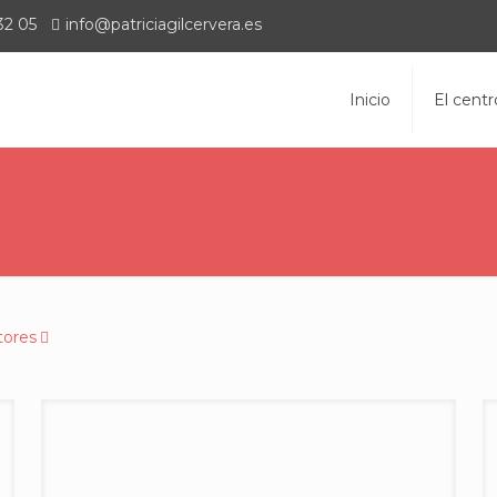
32 05
info@patriciagilcervera.es
Inicio
El centr
tores