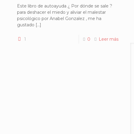
Este libro de autoayuda ¿ Por dónde se sale ?
para deshacer el miedo y aliviar el malestar
psicológico por Anabel Gonzalez , me ha
gustado
[…]
1
0
Leer más