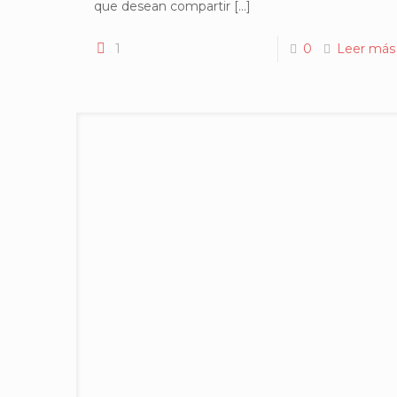
que desean compartir
[…]
1
0
Leer más