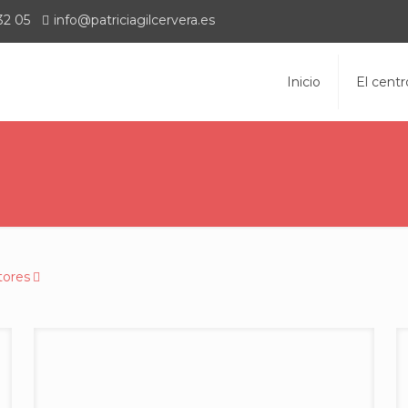
32 05
info@patriciagilcervera.es
Inicio
El centr
tores