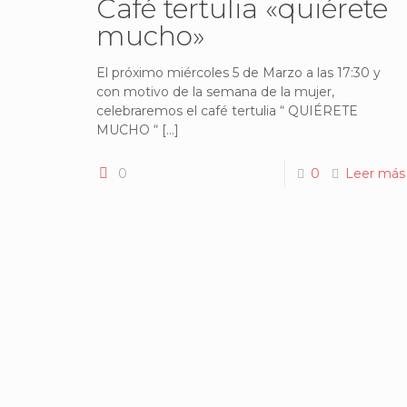
Café tertulia «quiérete
mucho»
El próximo miércoles 5 de Marzo a las 17:30 y
con motivo de la semana de la mujer,
celebraremos el café tertulia “ QUIÉRETE
MUCHO “
[…]
0
0
Leer más