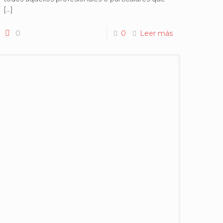
[…]
0
0
Leer más