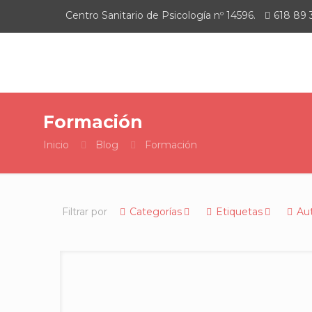
Centro Sanitario de Psicología nº 14596.
618 89 
Formación
Inicio
Blog
Formación
Filtrar por
Categorías
Etiquetas
Au