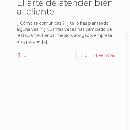
El arte de atender bien
al cliente
¿ Cómo te comunicas ?, ¿ te lo has planteado
alguna vez ? ¿ Cuántas veces has cambiado de
restaurante, tienda, médico, abogado, empresa
etc., porque
[…]
0
0
Leer más