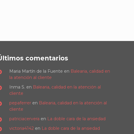
Últimos comentarios
Maria Martín de la Fuente
en
Balearia, calidad en
la atención al cliente
Inma S.
en
Balearia, calidad en la atención al
cliente
pepaferrer
en
Balearia, calidad en la atención al
cliente
patriciacervera
en
La doble cara de la ansiedad
victoria4142
en
La doble cara de la ansiedad