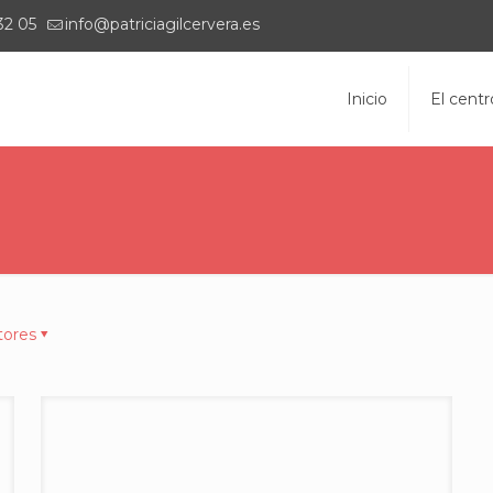
32 05
info@patriciagilcervera.es
Inicio
El centr
tores