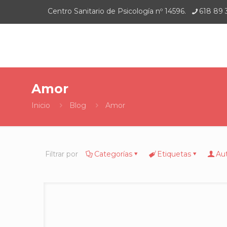
Centro Sanitario de Psicología nº 14596.
618 89 
Amor
Inicio
Blog
Amor
Filtrar por
Categorías
Etiquetas
Au