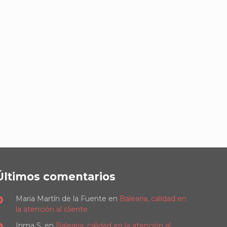
Últimos comentarios
Maria Martín de la Fuente
en
Balearia, calidad en
la atención al cliente
Inma S.
en
Balearia, calidad en la atención al