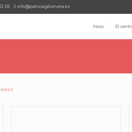
32 05
info@patriciagilcervera.es
Inicio
El centr
tores