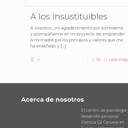
A los insustituibles
A vosotros, mi agradecimiento por iluminarme
y acompañarme en mi proyecto de emprender.
A mi madre por los principios y valores que me
ha enseñado y
[…]
0
10
Leer más
Acerca de nosotros
El centro de psicología 
desarrollo personal
Patricia Gil Cervera en