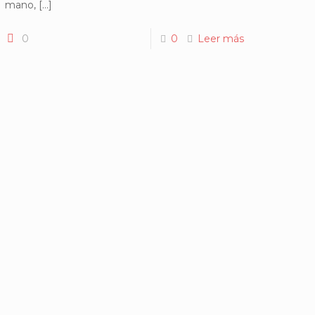
mano,
[…]
0
0
Leer más