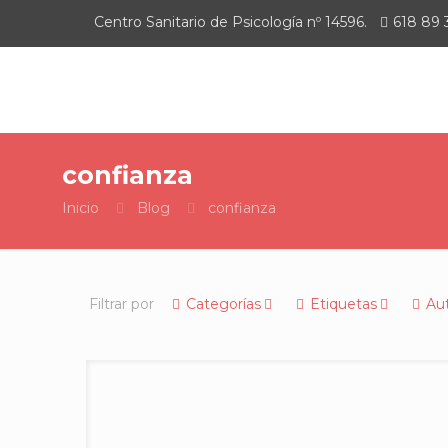
Centro Sanitario de Psicología nº 14596.
618 89 
confianza
Inicio
Blog
confianza
Filtrar por
Categorías
Etiquetas
Au