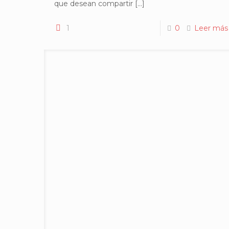
que desean compartir
[…]
1
0
Leer más