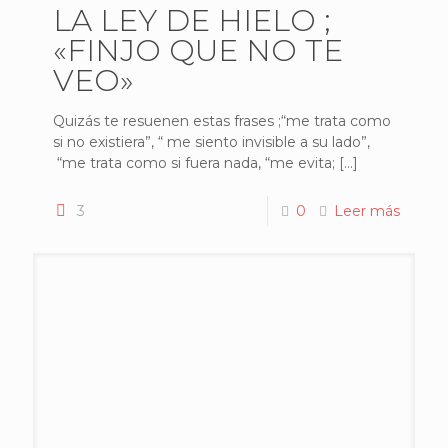
LA LEY DE HIELO ;
«FINJO QUE NO TE
VEO»
Quizás te resuenen estas frases ;“me trata como
si no existiera”, “ me siento invisible a su lado”,
“me trata como si fuera nada, “me evita;
[…]
3
0
Leer más