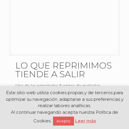
LO QUE REPRIMIMOS
TIENDE A SALIR
Una de las principales fuentes de malestar
psicológico son los “asuntos inconclusos “. Me
Este sitio web utiliza cookies propias y de terceros para
refiero a los sentimientos o emociones no
optimizar su navegación, adaptarse a sus preferencias y
resueltas o inexpresadas, a las
[…]
realizar labores analíticas.
Al continuar navegando acepta nuestra Política de
4
0
Leer más
Cookies.
Leer más
Acepto